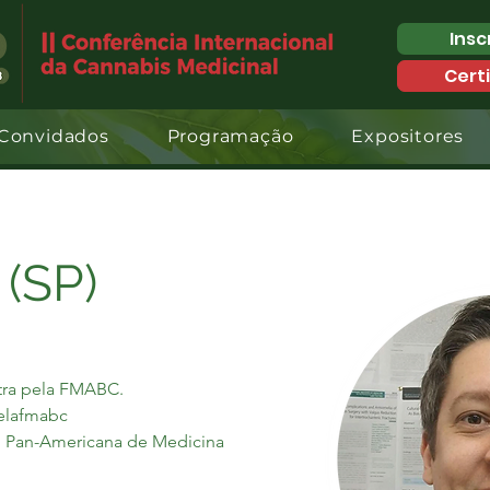
Insc
Cert
Convidados
Programação
Expositores
 (SP)
tra pela FMABC.
pelafmabc
ão Pan-Americana de Medicina 