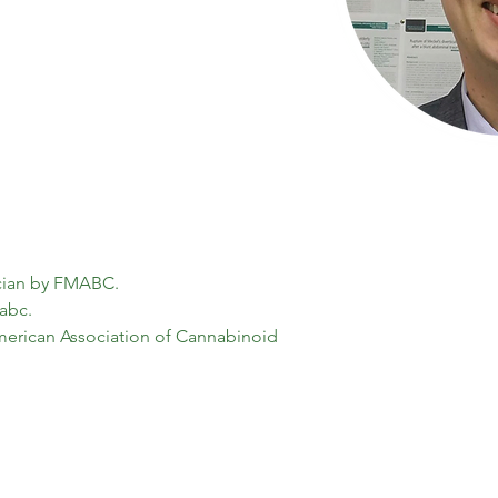
ician by FMABC.
abc.
American Association of Cannabinoid 