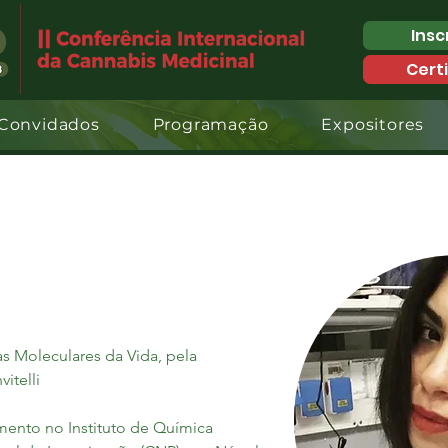
Insc
Cert
Convidados
Programação
Expositores
s Moleculares da Vida, pela 
itelli
mento no Instituto de Química 