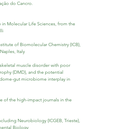
gação do Cancro.
 in Molecular Life Sciences, from the 
li
stitute of Biomolecular Chemistry (ICB), 
Naples, Italy
skeletal muscle disorder with poor 
ophy (DMD), and the potential 
dome-gut microbiome interplay in 
 of the high-impact journals in the 
including Neurobiology (ICGEB, Trieste), 
ental Biology